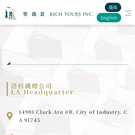
聯絡我們
简体
English
首頁
品牌故事
客製化旅遊服務
洛杉磯總公司
樂趣遊美·加
LA Headquarter
最新消息
14901 Clark Ave #B. City of Industry. C
A 91745
徵才訊息